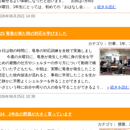
を馳せるよい体験になったと思います。 次回は7月8日
水曜日。1年生にとっては、初めての「おはなし会」...
»
続きを読む
026年06月26日 14:00
6/25 竜巻が来た時の対応を学びました
カテゴリ： 行事、1年、
日は朝の時間に、竜巻の対応訓練を全校で実施しまし
。 今週の火曜日に、竜巻が発生した時に身の安全を守
ための避難の仕方やシェルターの作り方について動画で確
していた子どもたち。今朝は、実際に竜巻が発生したこと
想定した校内放送が流れると、事前に学習したことを生か
て静かに手際よくシェルターを作ることができました。
ざという時に自分や周りの人の命を守ることができるよう...
»
続きを読む
026年06月25日 10:38
6/24 2年生の野菜が大きく育っています
カテゴリ： 授業、