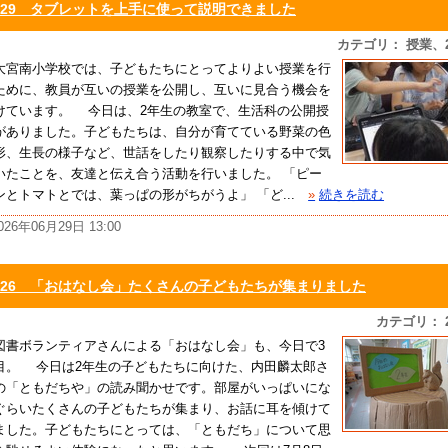
6/29 タブレットを上手に使って説明できました
カテゴリ： 授業、
宮南小学校では、子どもたちにとってよりよい授業を行
ために、教員が互いの授業を公開し、互いに見合う機会を
けています。 今日は、2年生の教室で、生活科の公開授
がありました。子どもたちは、自分が育てている野菜の色
形、生長の様子など、世話をしたり観察したりする中で気
いたことを、友達と伝え合う活動を行いました。 「ピー
ンとトマトとでは、葉っぱの形がちがうよ」 「ど...
»
続きを読む
026年06月29日 13:00
6/26 「おはなし会」たくさんの子どもたちが集まりました
カテゴリ： 
書ボランティアさんによる「おはなし会」も、今日で3
目。 今日は2年生の子どもたちに向けた、内田麟太郎さ
の「ともだちや」の読み聞かせです。部屋がいっぱいにな
ぐらいたくさんの子どもたちが集まり、お話に耳を傾けて
ました。子どもたちにとっては、「ともだち」について思