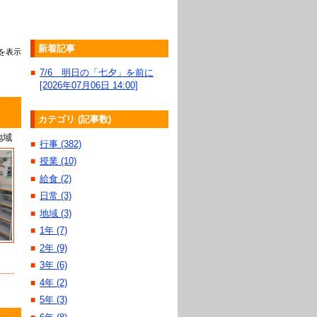
新着記事
を表示
7/6 明日の「七夕」を前に
■
[2026年07月06日 14:00]
カテゴリ (記事数)
地域
行事 (382)
■
授業 (10)
■
給食 (2)
■
日常 (3)
■
地域 (3)
■
1年 (7)
■
2年 (9)
■
3年 (6)
■
4年 (2)
■
5年 (3)
■