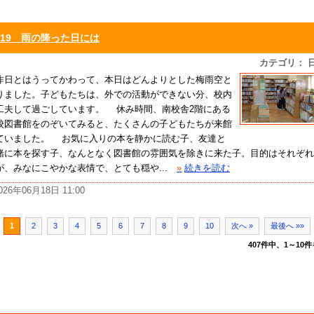
/19 雨の降った日には
カテゴリ： 
日とはうってかわって、本日はどんよりとした梅雨空と
りました。子どもたちは、外での活動ができない分、校内
工夫して過ごしています。 休み時間、南校舎2階にある
校図書館をのぞいてみると、たくさんの子どもたちが来館
ていました。 お気に入りの本を静かに読む子、友達と
緒に本を探す子、なんとなく図書館の雰囲気を除きに来た子。目的はそれぞれ
が、みなにこやかな表情で、とても穏や...
»
続きを読む
026年06月18日 11:00
1
2
3
4
5
6
7
8
9
10
次へ »
最後へ »»
407件中、1～10件