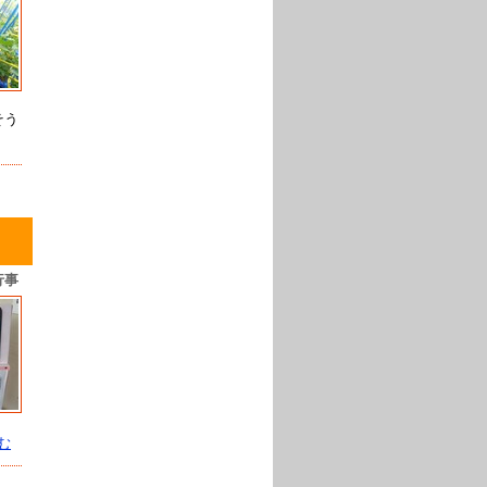
そう
行事
む