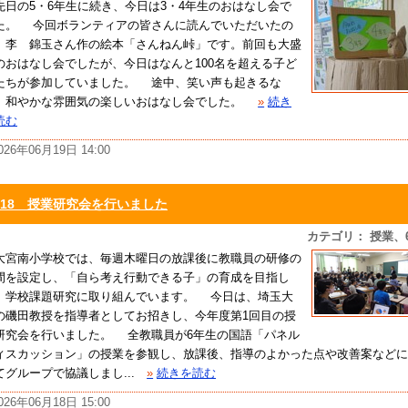
日の5・6年生に続き、今日は3・4年生のおはなし会で
た。 今回ボランティアの皆さんに読んでいただいたの
、李 錦玉さん作の絵本「さんねん峠」です。前回も大盛
のおはなし会でしたが、今日はなんと100名を超える子ど
たちが参加していました。 途中、笑い声も起きるな
、和やかな雰囲気の楽しいおはなし会でした。
»
続き
読む
026年06月19日 14:00
6/18 授業研究会を行いました
カテゴリ： 授業、
宮南小学校では、毎週木曜日の放課後に教職員の研修の
間を設定し、「自ら考え行動できる子」の育成を目指し
、学校課題研究に取り組んでいます。 今日は、埼玉大
の磯田教授を指導者としてお招きし、今年度第1回目の授
研究会を行いました。 全教職員が6年生の国語「パネル
ィスカッション」の授業を参観し、放課後、指導のよかった点や改善案などに
てグループで協議しまし...
»
続きを読む
026年06月18日 15:00