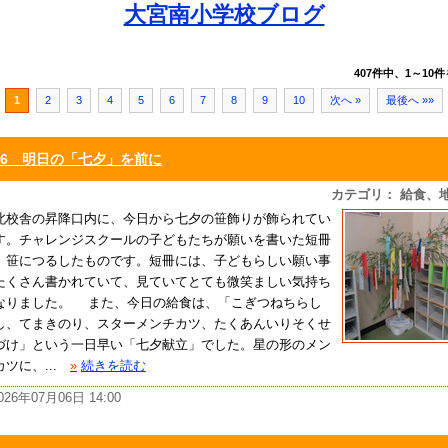
大宮南小学校ブログ
407件中、1～10件
1
2
3
4
5
6
7
8
9
10
次へ »
最後へ »»
7/6 明日の「七夕」を前に
カテゴリ： 給食、
校舎の昇降口内に、今日から七夕の笹飾りが飾られてい
す。チャレンジスクールの子どもたちが願いを書いた短冊
、笹につるしたものです。短冊には、子どもらしい願い事
たくさん書かれていて、見ていてとても微笑ましい気持ち
なりました。 また、今日の給食は、「こぎつねちらし
し、てまきのり、スターメンチカツ、たくあんいりそくせ
づけ」という一日早い「七夕献立」でした。星の形のメン
ツに、...
»
続きを読む
026年07月06日 14:00