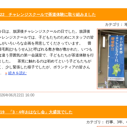
6/22 チャレンジスクールで茶道体験に取り組みました
カテゴリ： 
日は、放課後チャレンジスクールの日でした。放課後
ャレンジスクールでは、子どもたちのためにスタッフの皆
んがいろいろな企画を用意してくださっています。 畳
緋毛氈(ひもうせん)と呼ばれる敷き物が敷かれた、いつも
は違う雰囲気の第一会議室で、子どもたちが茶道体験を行
ました。 茶筅に触れるのは初めてという子どもたちが
く、少し緊張した様子でしたが、ボランティアの皆さん
.
»
続きを読む
026年06月22日 16:00
6/19 「3・4年おはなし会」大盛況でした
カテゴリ： 行事、3年、