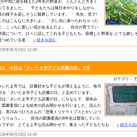
月中旬に苗を植えた2年生の野菜が、ぐんぐんと大きく
ってきました。 子どもたちは毎日水やりをしながら、
長の様子を楽しそうに観察しています。 「 先生、見て!
くのはこんなに大きいよ」 「少し虫に食べられちゃった
ど、こっちに新しい花があるんだよ」 自分の育ててい
野菜について、口々に話してくれる子どもたち。収穫した野菜を,とても嬉し
見つめている姿...
»
続きを読む
026年06月24日 12:00
6/23 今日は「さいたま市子ども読書の日」です
カテゴリ： 
いたま市では、読書好きな子どもが増えるように、毎月
3日を「さいたま市子ども読書の日」と定めています。
日は「さいたま市子ども読書の日」にちなんで、昼休み
、図書委員による絵本の読み聞かせを行いました。読んた
は、黒川みつひろさんの『恐竜トリケラトプスとかいぶつ
ょうりゅう』。 担当の図書委員の6年生は緊張していた
うですが、とても上手な読み聞かせで、集まった子どもたちも...
»
続きを読
026年06月23日 14:00