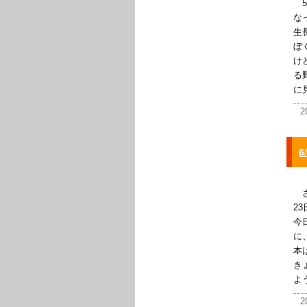
5
な
生
ぼ
け
る
に
2
さ
2
今
に
本
き
よ
2