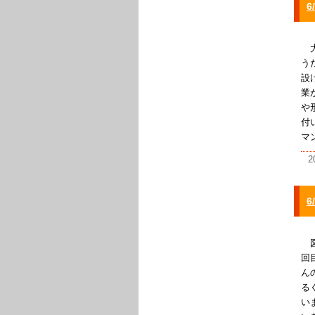
大
う
設
業
や
付
マ
2
図
回
ん
る
い