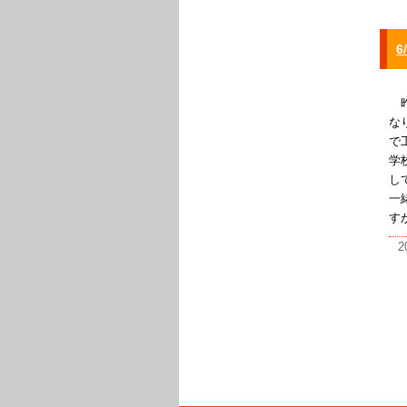
6
昨
な
で
学
し
一
す
2