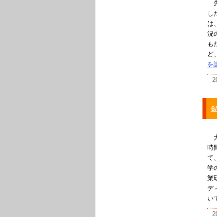
先
し
は
況
も
ど
を
2
大
時
て
学
業
デ
い
2