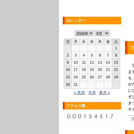
カレンダー
日
月
火
水
木
金
土
1
2
3
4
5
6
7
8
9
10
11
12
13
14
15
北
16
17
18
19
20
21
22
ま
23
24
25
26
27
28
29
を
が
30
31
に
« 先月
今月
来月 »
ず
き
アクセス数
チカ
2