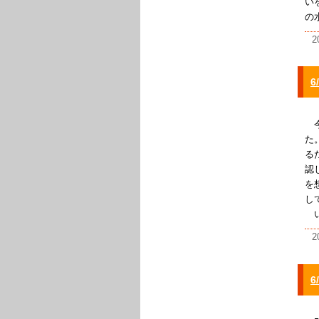
い
の
2
今
た
る
認
を
し
い
2