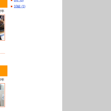
6年 (8)
■
10組 (1)
■
2年
2年