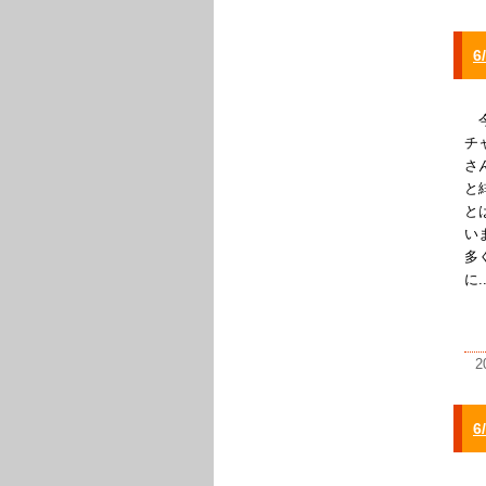
今
チ
さ
と
と
い
多
に..
2